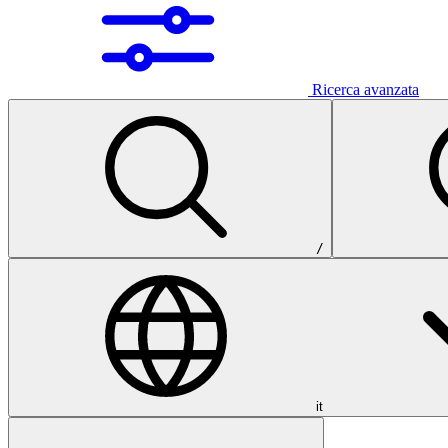
Ricerca avanzata
/
it