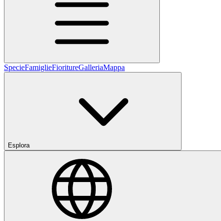
Specie
Famiglie
Fioriture
Galleria
Mappa
Esplora