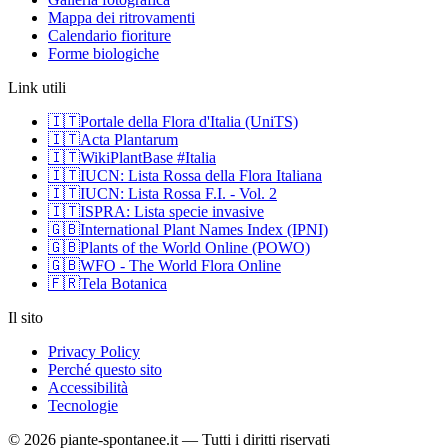
Mappa dei ritrovamenti
Calendario fioriture
Forme biologiche
Link utili
🇮🇹
Portale della Flora d'Italia (UniTS)
🇮🇹
Acta Plantarum
🇮🇹
WikiPlantBase #Italia
🇮🇹
IUCN: Lista Rossa della Flora Italiana
🇮🇹
IUCN: Lista Rossa F.I. - Vol. 2
🇮🇹
ISPRA: Lista specie invasive
🇬🇧
International Plant Names Index (IPNI)
🇬🇧
Plants of the World Online (POWO)
🇬🇧
WFO - The World Flora Online
🇫🇷
Tela Botanica
Il sito
Privacy Policy
Perché questo sito
Accessibilità
Tecnologie
© 2026 piante-spontanee.it — Tutti i diritti riservati