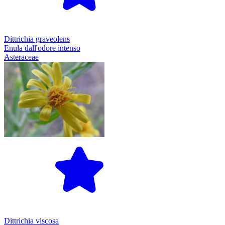
Dittrichia graveolens
Enula dall'odore intenso
Asteraceae
Dittrichia viscosa