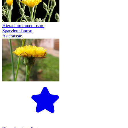
Hieracium tomentosum
Sparviere lanoso
Asteraceae