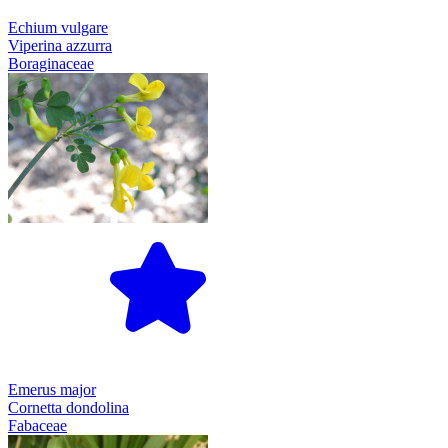
Echium vulgare
Viperina azzurra
Boraginaceae
Emerus major
Cornetta dondolina
Fabaceae