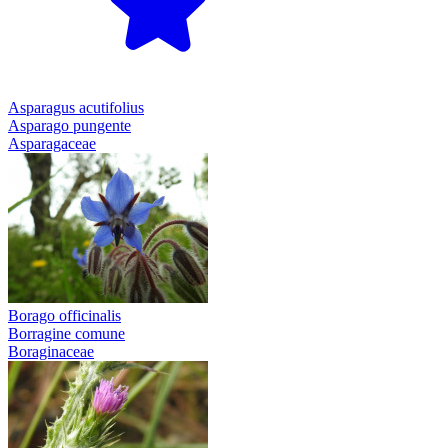
Asparagus acutifolius
Asparago pungente
Asparagaceae
Borago officinalis
Borragine comune
Boraginaceae