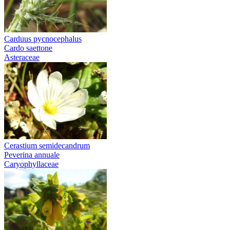
Carduus pycnocephalus
Cardo saettone
Asteraceae
Cerastium semidecandrum
Peverina annuale
Caryophyllaceae