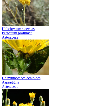
Helichrysum stoechas
Perpetuini profumati
Asteraceae
Helminthotheca echioides
Aspraggine
Asteraceae