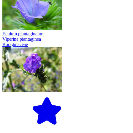
Echium plantagineum
Viperina piantaginea
Boraginaceae