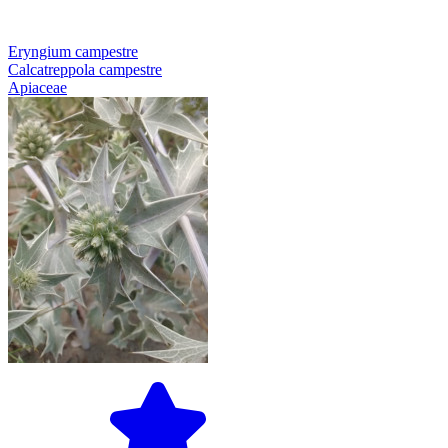
Eryngium campestre
Calcatreppola campestre
Apiaceae