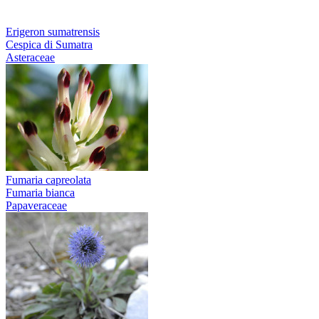
Erigeron sumatrensis
Cespica di Sumatra
Asteraceae
Fumaria capreolata
Fumaria bianca
Papaveraceae