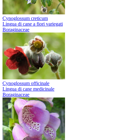
Cynoglossum creticum
Lingua di cane a fiori variegati
Boraginaceae
Cynoglossum officinale
Lingua di cane medicinale
Boraginaceae