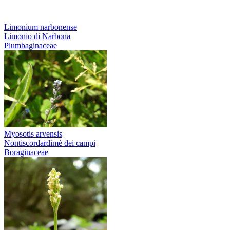
Limonium narbonense
Limonio di Narbona
Plumbaginaceae
Myosotis arvensis
Nontiscordardimè dei campi
Boraginaceae