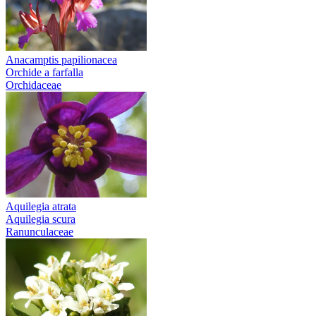
Anacamptis papilionacea
Orchide a farfalla
Orchidaceae
Aquilegia atrata
Aquilegia scura
Ranunculaceae