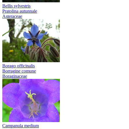
Bellis sylvestris
Pratolina autunnale
Asteraceae
Borago officinalis
Borragine comune
Boraginaceae
Campanula medium