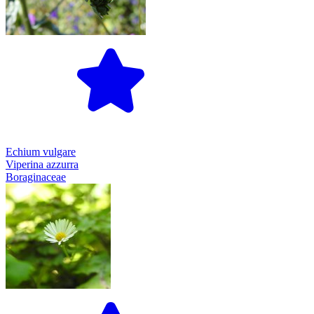
Echium vulgare
Viperina azzurra
Boraginaceae