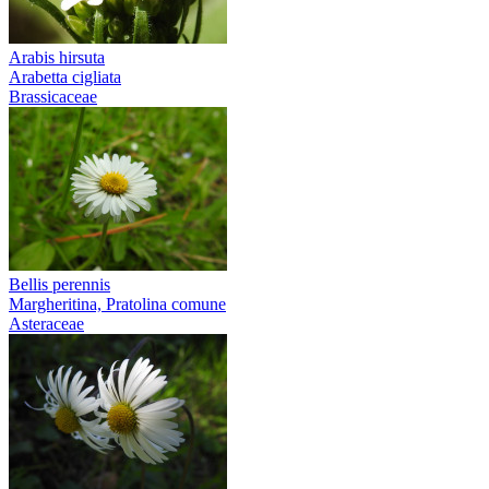
Arabis hirsuta
Arabetta cigliata
Brassicaceae
Bellis perennis
Margheritina, Pratolina comune
Asteraceae