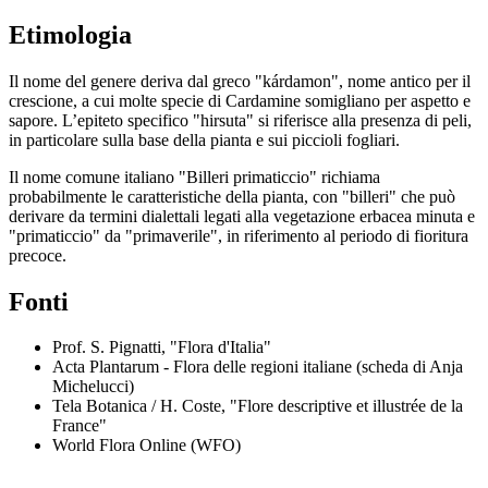
Etimologia
Il nome del genere deriva dal greco "kárdamon", nome antico per il
crescione, a cui molte specie di Cardamine somigliano per aspetto e
sapore. L’epiteto specifico "hirsuta" si riferisce alla presenza di peli,
in particolare sulla base della pianta e sui piccioli fogliari.
Il nome comune italiano "Billeri primaticcio" richiama
probabilmente le caratteristiche della pianta, con "billeri" che può
derivare da termini dialettali legati alla vegetazione erbacea minuta e
"primaticcio" da "primaverile", in riferimento al periodo di fioritura
precoce.
Fonti
Prof. S. Pignatti, "Flora d'Italia"
Acta Plantarum - Flora delle regioni italiane (scheda di Anja
Michelucci)
Tela Botanica / H. Coste, "Flore descriptive et illustrée de la
France"
World Flora Online (WFO)