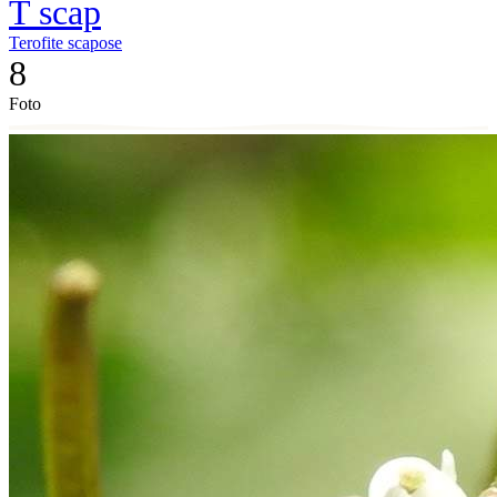
T scap
Terofite scapose
8
Foto