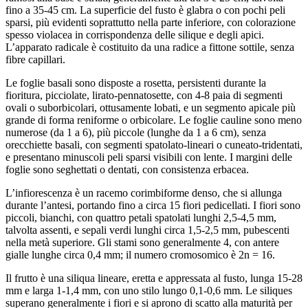
fino a 35-45 cm. La superficie del fusto è glabra o con pochi peli
sparsi, più evidenti soprattutto nella parte inferiore, con colorazione
spesso violacea in corrispondenza delle silique e degli apici.
L’apparato radicale è costituito da una radice a fittone sottile, senza
fibre capillari.
Le foglie basali sono disposte a rosetta, persistenti durante la
fioritura, picciolate, lirato-pennatosette, con 4-8 paia di segmenti
ovali o suborbicolari, ottusamente lobati, e un segmento apicale più
grande di forma reniforme o orbicolare. Le foglie cauline sono meno
numerose (da 1 a 6), più piccole (lunghe da 1 a 6 cm), senza
orecchiette basali, con segmenti spatolato-lineari o cuneato-tridentati,
e presentano minuscoli peli sparsi visibili con lente. I margini delle
foglie sono seghettati o dentati, con consistenza erbacea.
L’infiorescenza è un racemo corimbiforme denso, che si allunga
durante l’antesi, portando fino a circa 15 fiori pedicellati. I fiori sono
piccoli, bianchi, con quattro petali spatolati lunghi 2,5-4,5 mm,
talvolta assenti, e sepali verdi lunghi circa 1,5-2,5 mm, pubescenti
nella metà superiore. Gli stami sono generalmente 4, con antere
gialle lunghe circa 0,4 mm; il numero cromosomico è 2n = 16.
Il frutto è una siliqua lineare, eretta e appressata al fusto, lunga 15-28
mm e larga 1-1,4 mm, con uno stilo lungo 0,1-0,6 mm. Le siliques
superano generalmente i fiori e si aprono di scatto alla maturità per