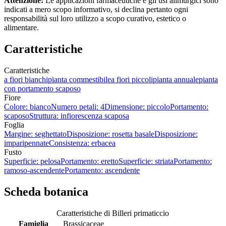
Attenzione:
Le applicazioni farmaceutiche e gli usi alimurgici sono
indicati a mero scopo informativo, si declina pertanto ogni
responsabilità sul loro utilizzo a scopo curativo, estetico o
alimentare.
Caratteristiche
Caratteristiche
a fiori bianchi
pianta commestibile
a fiori piccoli
pianta annuale
pianta
con portamento scaposo
Fiore
Colore: bianco
Numero petali: 4
Dimensione: piccolo
Portamento:
scaposo
Struttura: infiorescenza scaposa
Foglia
Margine: seghettato
Disposizione: rosetta basale
Disposizione:
imparipennate
Consistenza: erbacea
Fusto
Superficie: pelosa
Portamento: eretto
Superficie: striata
Portamento:
ramoso-ascendente
Portamento: ascendente
Scheda botanica
Caratteristiche di Billeri primaticcio
Famiglia
Brassicaceae