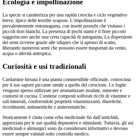
Ecologia e impollinazione
La specie si caratterizza per una rapida crescita e ciclo vegetativo
breve, tipico delle terofite scapose. L’impollinazione è
prevalentemente entomogama, con insetti pronubi che visitano i
piccoli fiori bianchi. La presenza di pochi stami e il fiore piccolo
suggeriscono anche una certa capacità di autogamia. La dispersione
dei semi avviene grazie alle siliques che si aprono di scatto,
liberando numerosi semi che possono essere trasportati da vento,
acqua o attività antropica.
Curiosità e usi tradizionali
Cardamine hirsuta è una pianta commestibile officinale, conosciuta
per il suo sapore piccante simile a quello del crescione. Le foglie
vengono spesso utilizzate per aromatizzare insalate, minestre e
contorni in cucina. Contiene composti solforati ricchi di vitamine e
sali minerali, conferendole proprietà vitaminizzanti, diuretiche,
ricostituenti, antianemiche e antireumatiche.
Storicamente è citata come erba medicinale fin dall’antichità,
apprezzata per le sue qualità depurative e stimolanti. Tuttavia, gli usi
medicinali e alimurgici sono da considerarsi informativi e devono
essere sempre valutati sotto controllo medico.