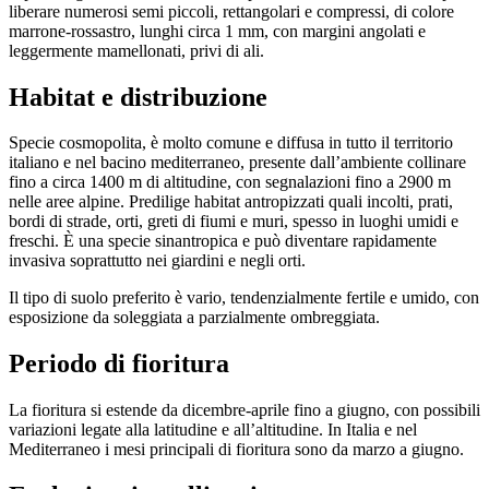
liberare numerosi semi piccoli, rettangolari e compressi, di colore
marrone-rossastro, lunghi circa 1 mm, con margini angolati e
leggermente mamellonati, privi di ali.
Habitat e distribuzione
Specie cosmopolita, è molto comune e diffusa in tutto il territorio
italiano e nel bacino mediterraneo, presente dall’ambiente collinare
fino a circa 1400 m di altitudine, con segnalazioni fino a 2900 m
nelle aree alpine. Predilige habitat antropizzati quali incolti, prati,
bordi di strade, orti, greti di fiumi e muri, spesso in luoghi umidi e
freschi. È una specie sinantropica e può diventare rapidamente
invasiva soprattutto nei giardini e negli orti.
Il tipo di suolo preferito è vario, tendenzialmente fertile e umido, con
esposizione da soleggiata a parzialmente ombreggiata.
Periodo di fioritura
La fioritura si estende da dicembre-aprile fino a giugno, con possibili
variazioni legate alla latitudine e all’altitudine. In Italia e nel
Mediterraneo i mesi principali di fioritura sono da marzo a giugno.