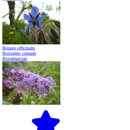
Borago officinalis
Borragine comune
Boraginaceae