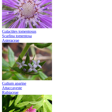
Galactites tomentosus
Scarlina tomentosa
Asteraceae
Galium aparine
Attaccaveste
Rubiaceae