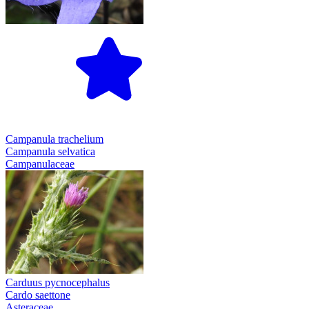
Campanula trachelium
Campanula selvatica
Campanulaceae
Carduus pycnocephalus
Cardo saettone
Asteraceae