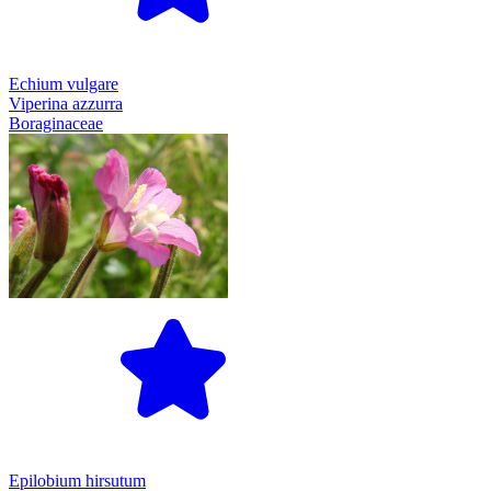
Echium vulgare
Viperina azzurra
Boraginaceae
Epilobium hirsutum