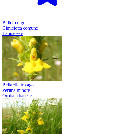
Ballota nigra
Cimiciotta comune
Lamiaceae
Bellardia trixago
Perlina minore
Orobanchaceae