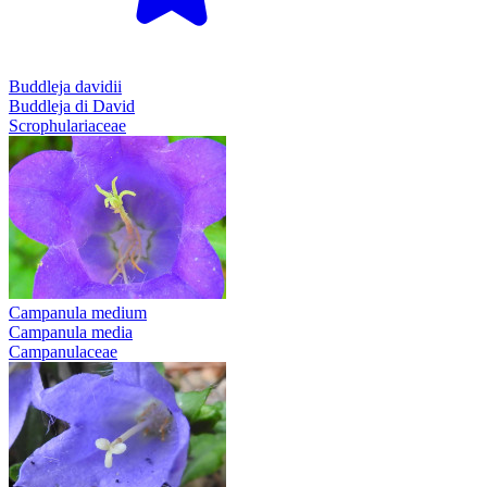
Buddleja davidii
Buddleja di David
Scrophulariaceae
Campanula medium
Campanula media
Campanulaceae