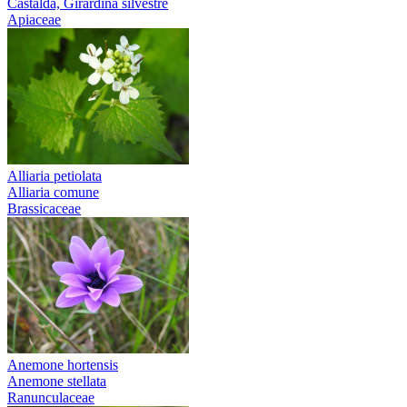
Castalda, Girardina silvestre
Apiaceae
Alliaria petiolata
Alliaria comune
Brassicaceae
Anemone hortensis
Anemone stellata
Ranunculaceae