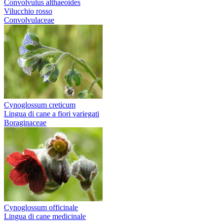
Convolvulus althaeoides
Vilucchio rosso
Convolvulaceae
Cynoglossum creticum
Lingua di cane a fiori variegati
Boraginaceae
Cynoglossum officinale
Lingua di cane medicinale