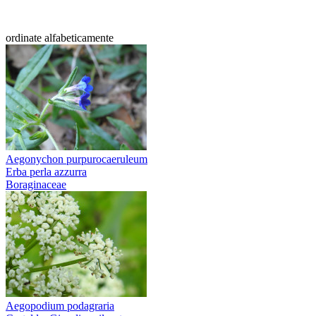
ordinate alfabeticamente
Aegonychon purpurocaeruleum
Erba perla azzurra
Boraginaceae
Aegopodium podagraria