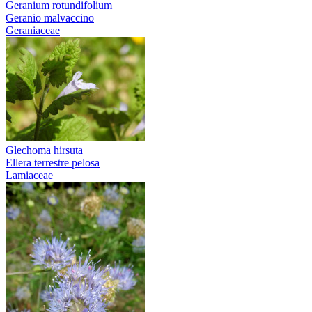
Geranium rotundifolium
Geranio malvaccino
Geraniaceae
Glechoma hirsuta
Ellera terrestre pelosa
Lamiaceae