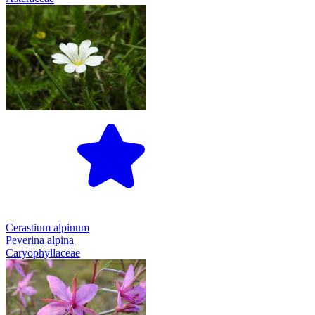
Cerastium alpinum
Peverina alpina
Caryophyllaceae