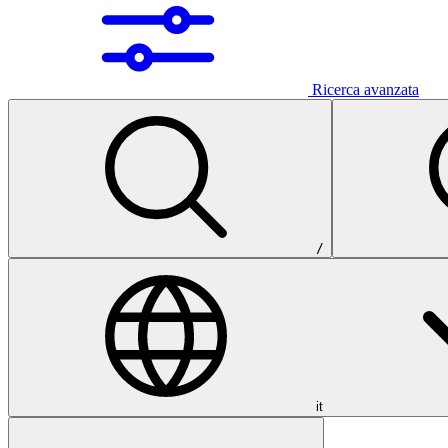
Ricerca avanzata
/
it