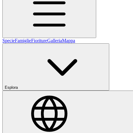
Specie
Famiglie
Fioriture
Galleria
Mappa
Esplora