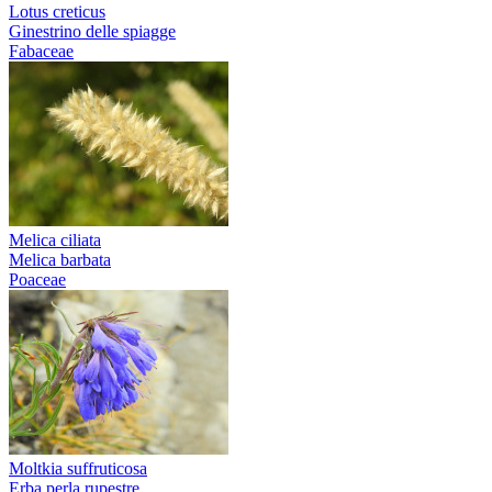
Lotus creticus
Ginestrino delle spiagge
Fabaceae
Melica ciliata
Melica barbata
Poaceae
Moltkia suffruticosa
Erba perla rupestre