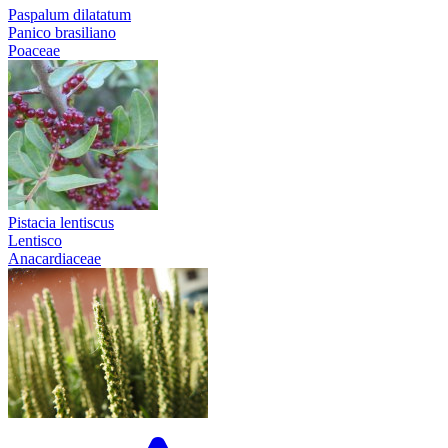
Paspalum dilatatum
Panico brasiliano
Poaceae
Pistacia lentiscus
Lentisco
Anacardiaceae