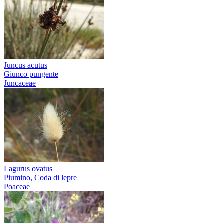
Juncus acutus
Giunco pungente
Juncaceae
Lagurus ovatus
Piumino, Coda di lepre
Poaceae