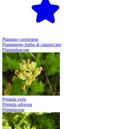
Plantago coronopus
Piantaggine barba di cappuccino
Plantaginaceae
Primula veris
Primula odorosa
Primulaceae