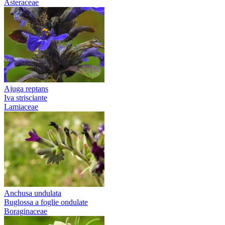
Asteraceae
Ajuga reptans
Iva strisciante
Lamiaceae
Anchusa undulata
Buglossa a foglie ondulate
Boraginaceae