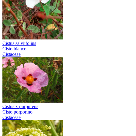
Cistus salviifolius
Cisto bianco
Cistaceae
Cistus x purpureus
Cisto porporino
Cistaceae