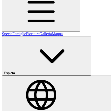
Specie
Famiglie
Fioriture
Galleria
Mappa
Esplora