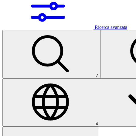
Ricerca avanzata
/
it