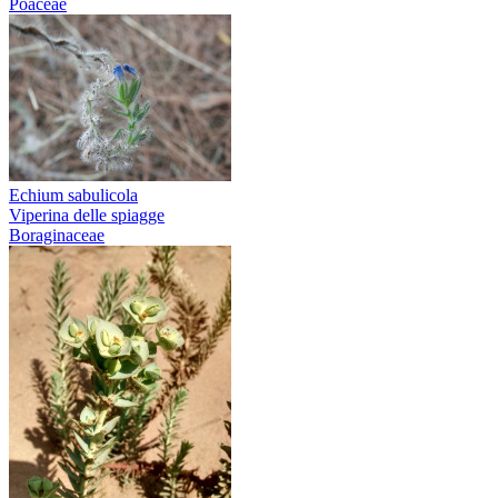
Poaceae
Echium sabulicola
Viperina delle spiagge
Boraginaceae