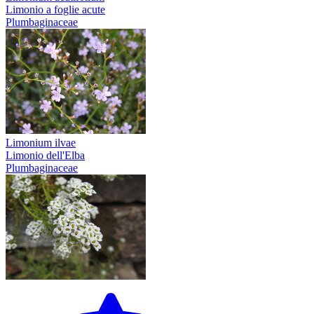
Limonio a foglie acute
Plumbaginaceae
Limonium ilvae
Limonio dell'Elba
Plumbaginaceae