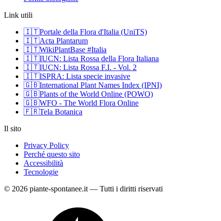
Link utili
🇮🇹
Portale della Flora d'Italia (UniTS)
🇮🇹
Acta Plantarum
🇮🇹
WikiPlantBase #Italia
🇮🇹
IUCN: Lista Rossa della Flora Italiana
🇮🇹
IUCN: Lista Rossa F.I. - Vol. 2
🇮🇹
ISPRA: Lista specie invasive
🇬🇧
International Plant Names Index (IPNI)
🇬🇧
Plants of the World Online (POWO)
🇬🇧
WFO - The World Flora Online
🇫🇷
Tela Botanica
Il sito
Privacy Policy
Perché questo sito
Accessibilità
Tecnologie
© 2026 piante-spontanee.it — Tutti i diritti riservati