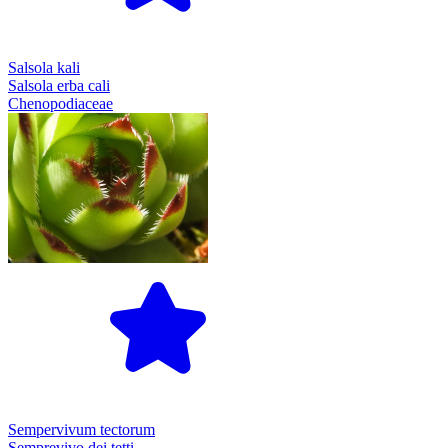
Salsola kali
Salsola erba cali
Chenopodiaceae
Sempervivum tectorum
Semprevivo dei tetti