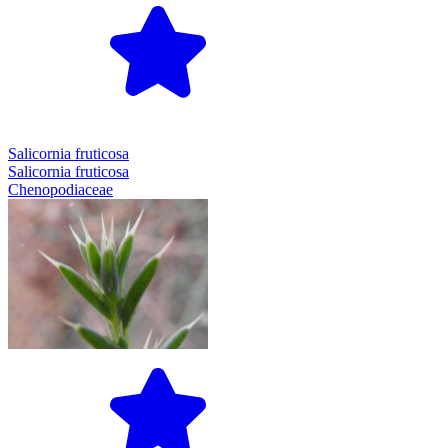
Salicornia fruticosa
Salicornia fruticosa
Chenopodiaceae