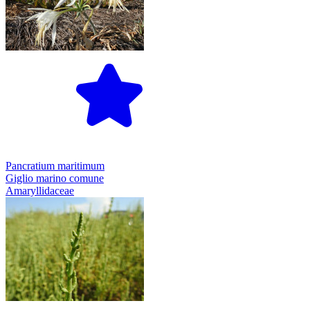
Pancratium maritimum
Giglio marino comune
Amaryllidaceae