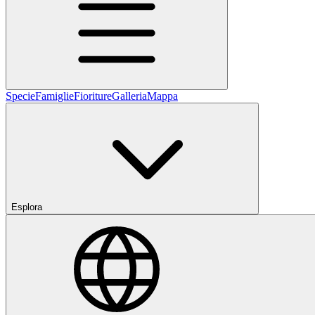
Specie
Famiglie
Fioriture
Galleria
Mappa
Esplora