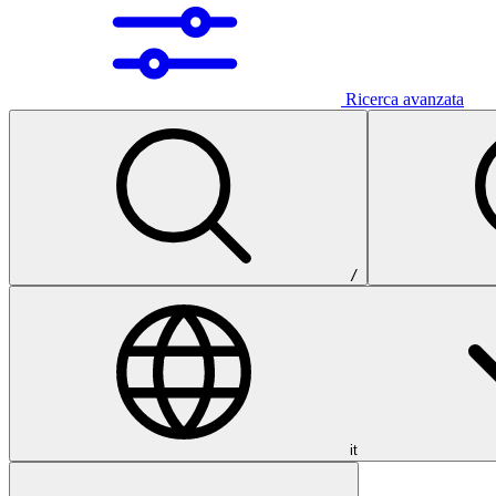
Ricerca avanzata
/
it