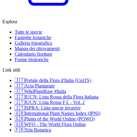
Esplora
Tutte le specie
Famiglie botaniche
Galleria fotografica
Mappa dei ritrovamenti
Calendario fioriture
Forme biologiche
Link utili
🇮🇹
Portale della Flora d'Italia (UniTS)
🇮🇹
Acta Plantarum
🇮🇹
WikiPlantBase #Italia
🇮🇹
IUCN: Lista Rossa della Flora Italiana
🇮🇹
IUCN: Lista Rossa F.I. - Vol. 2
🇮🇹
ISPRA: Lista specie invasive
🇬🇧
International Plant Names Index (IPNI)
🇬🇧
Plants of the World Online (POWO)
🇬🇧
WFO - The World Flora Online
🇫🇷
Tela Botanica