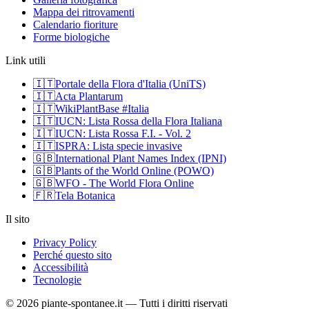
Mappa dei ritrovamenti
Calendario fioriture
Forme biologiche
Link utili
🇮🇹
Portale della Flora d'Italia (UniTS)
🇮🇹
Acta Plantarum
🇮🇹
WikiPlantBase #Italia
🇮🇹
IUCN: Lista Rossa della Flora Italiana
🇮🇹
IUCN: Lista Rossa F.I. - Vol. 2
🇮🇹
ISPRA: Lista specie invasive
🇬🇧
International Plant Names Index (IPNI)
🇬🇧
Plants of the World Online (POWO)
🇬🇧
WFO - The World Flora Online
🇫🇷
Tela Botanica
Il sito
Privacy Policy
Perché questo sito
Accessibilità
Tecnologie
© 2026 piante-spontanee.it — Tutti i diritti riservati