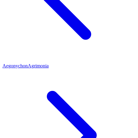
Aegonychon
Agrimonia