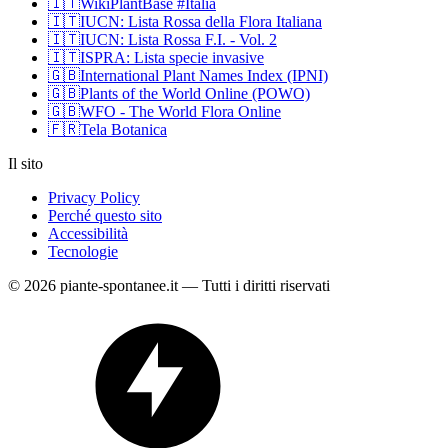
🇮🇹
WikiPlantBase #Italia
🇮🇹
IUCN: Lista Rossa della Flora Italiana
🇮🇹
IUCN: Lista Rossa F.I. - Vol. 2
🇮🇹
ISPRA: Lista specie invasive
🇬🇧
International Plant Names Index (IPNI)
🇬🇧
Plants of the World Online (POWO)
🇬🇧
WFO - The World Flora Online
🇫🇷
Tela Botanica
Il sito
Privacy Policy
Perché questo sito
Accessibilità
Tecnologie
© 2026 piante-spontanee.it — Tutti i diritti riservati