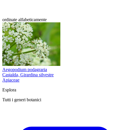
ordinate alfabeticamente
Aegopodium podagraria
Castalda, Girardina silvestre
Apiaceae
Esplora
Tutti i generi botanici